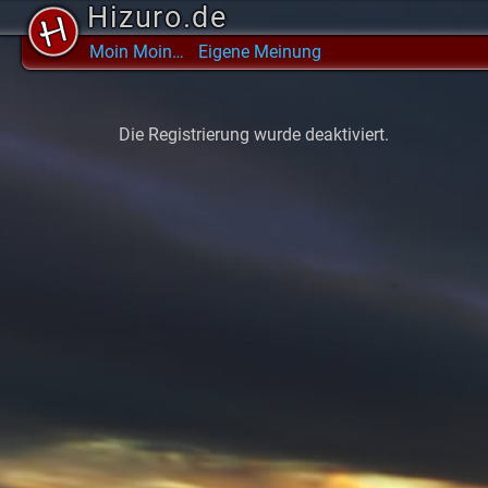
Hizuro.de
Moin Moin…
Eigene Meinung
Skip
to
Die Registrierung wurde deaktiviert.
content